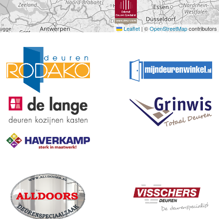
Leaflet
|
©
OpenStreetMap
contributors