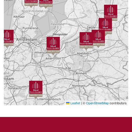
Leaflet
|
©
OpenStreetMap
contributors